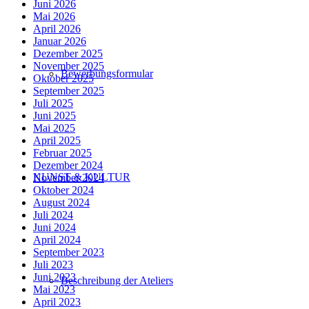
Juni 2026
Mai 2026
April 2026
Januar 2026
Dezember 2025
November 2025
Bewerbungsformular
Oktober 2025
September 2025
Juli 2025
Juni 2025
Mai 2025
April 2025
Februar 2025
Dezember 2024
KUNST & KULTUR
November 2024
Oktober 2024
August 2024
Juli 2024
Juni 2024
April 2024
September 2023
Juli 2023
Juni 2023
Beschreibung der Ateliers
Mai 2023
April 2023