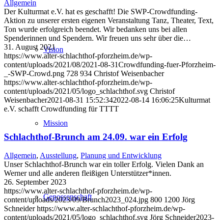
Allgemein
Der Kulturmat e.V. hat es geschafft! Die SWP-Crowdfunding-
Aktion zu unserer ersten eigenen Veranstaltung Tanz, Theater, Text,
Ton wurde erfolgreich beendet. Wir bedanken uns bei allen
Spenderinnen und Spendern. Wir freuen uns sehr über die…
31. August 2021
Vision
https://www.alter-schlachthof-pforzheim.de/wp-
content/uploads/2021/08/2021-08-31Crowdfunding-fuer-Pforzheim-
_-SWP-Crowd.png
728
934
Christof Weisenbacher
https://www.alter-schlachthof-pforzheim.de/wp-
content/uploads/2021/05/logo_schlachthof.svg
Christof
Weisenbacher
2021-08-31 15:52:34
2022-08-14 16:06:25
Kulturmat
e.V. schafft Crowdfunding für TTTT
Mission
Schlachthof-Brunch am 24.09. war ein Erfolg
Allgemein
,
Ausstellung
,
Planung und Entwicklung
Unser Schlachthof-Brunch war ein toller Erfolg. Vielen Dank an
Werner und alle anderen fleißigen Unterstützer*innen.
26. September 2023
https://www.alter-schlachthof-pforzheim.de/wp-
Genossenschaft
content/uploads/2023/09/Brunch2023_024.jpg
800
1200
Jörg
Schneider
https://www.alter-schlachthof-pforzheim.de/wp-
content/uploads/2021/05/logo_schlachthof.svg
Jörg Schneider
2023-